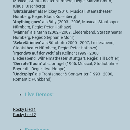
Musical, Staatstheater Nürnberg, Regie: Marvin Smith,
Klaus Kusenberg)
"Blutsbrüder"
als Mickey (2010, Musical, Staatstheater
Nürnberg, Regie: Klaus Kusenberg)
"Anything goes"
als Billy (2003 - 2006, Musical, Staatsoper
Nürnberg, Regie: Peter Hathazy)
"Männer"
als Mann (2002 - 2007, Liederabend, Staatstheater
Nürnberg, Regie: Stephanie Mohr)
"Sekretärinnen"
als Bürobote (2000 - 2007, Liederabend,
Staatstheater Nürnberg, Regie: Peter Hathazy)
"Irgendwo auf der Welt"
als Kellner (1999 - 2000,
Liederabend, Wilhelmatheater Stuttgart, Regie: Till Löffler)
"Der rote Traum"
als Joringel (1996, Musical, Studiobühne
Bayreuth, Regie: Uwe Hoppe)
"Underpigs"
als Frontsänger & Songwriter (1993 - 2000,
Romantic Punkband)
Live Demos:
Rocky Lied 1
Rocky Lied 2
Sonstiges: