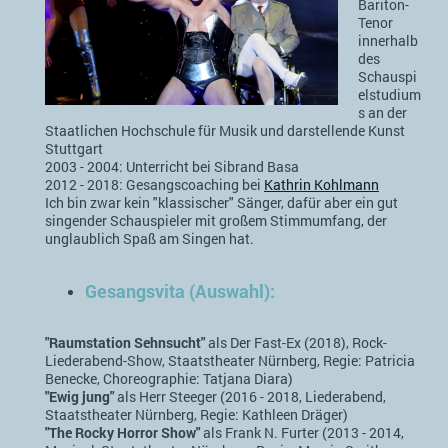
Bariton-
Tenor
innerhalb
des
Schauspi
elstudium
s an der
Staatlichen Hochschule für Musik und darstellende Kunst
Stuttgart
2003 - 2004: Unterricht bei Sibrand Basa
2012 - 2018: Gesangscoaching bei
Kathrin Kohlmann
Ich bin zwar kein "klassischer" Sänger, dafür aber ein gut
singender Schauspieler mit großem Stimmumfang, der
unglaublich Spaß am Singen hat.
Gesangsvita (Auswahl):
"Raumstation Sehnsucht"
als Der Fast-Ex (2018), Rock-
Liederabend-Show, Staatstheater Nürnberg, Regie: Patricia
Benecke, Choreographie: Tatjana Diara)
"Ewig jung"
als Herr Steeger (2016 - 2018, Liederabend,
Staatstheater Nürnberg, Regie: Kathleen Dräger)
"The Rocky Horror Show"
als Frank N. Furter (2013 - 2014,