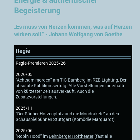
Begeisterung
„Es muss von Herzen kommen, was auf Herzen
wirken soll.“ - Johann Wolfgang von Goethe
Regie
Regie-Premieren 2025/26
2026/05
"Achtsam morden" am TiG Bamberg im RZB Lighting, Der
absolute Publikumserfolg. Alle Vorstellungen innerhalb
von kürzester Zeit ausverkauft. Auch die
Zusatzvorstellungen.
2025/11
"Der Räuber Hotzenplotz und die Mondrakete" an den
Schauspielbühnen Stuttgart (Komödie Marquardt)
2025/06
"Robin Hood" im
De
hnberger Hoftheater
(fast alle