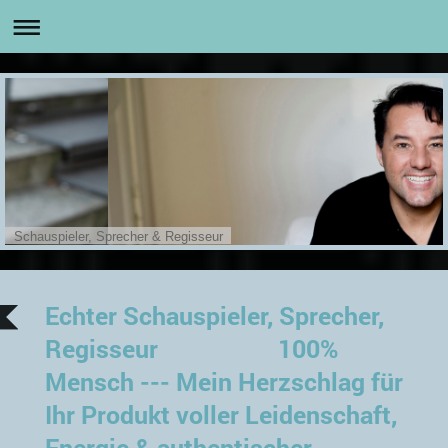
Schauspieler, Sprecher & Regisseur
Echter Schauspieler, Sprecher,
Regisseur 100%
Mensch --- Mein Herzschlag für
Ihr Produkt voller Leidenschaft,
Energie & authentischer