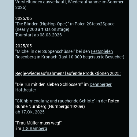
Vorstellungen ausverkauft, Wiederaufnahme im Sommer
2026)
2025/06
"Die Blinden (HipHop-Oper)" in Polen
2Steps2Space
(nearly 200 artists on stage)
Tourstart ab 08.03.2026
2025/05
"Michel in der Suppenschüssel" bei den
Festspielen
Rosenberg in Kronach
(fast 10.000 begeisterte Besucher)
Regie-Wiederaufnahmen/ laufende Produktionen 2025:
"Die Tür mit den sieben Schlössern" im
De
hnberger
Hoftheater
"
Glühbirnenglanz und rauchende Schlote"
in der
Roten
Bühne Nürnberg (Nürnbergs 1920er)
ab 17.Okt 2025
"Frau Müller muss weg!"
im
TiG Bamberg