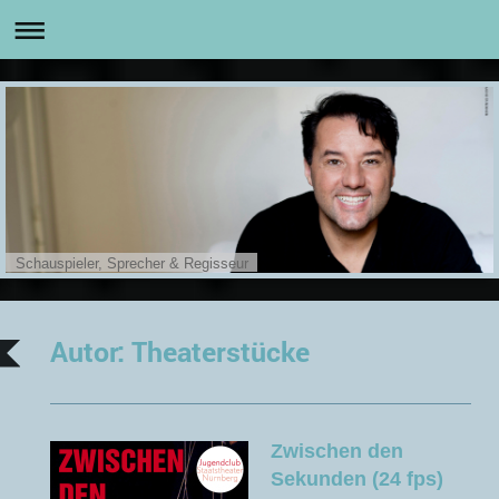
Schauspieler, Sprecher & Regisseur
Autor: Theaterstücke
Zwischen den
Sekunden (24 fps)