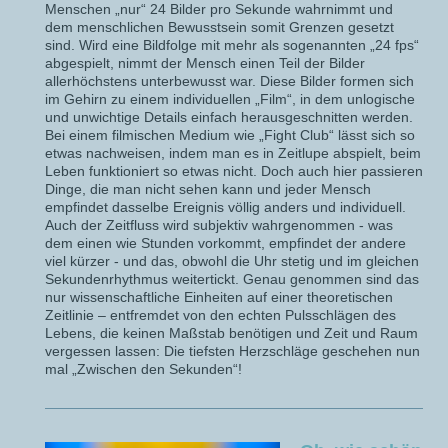
Menschen „nur“ 24 Bilder pro Sekunde wahrnimmt und
dem menschlichen Bewusstsein somit Grenzen gesetzt
sind. Wird eine Bildfolge mit mehr als sogenannten „24 fps“
abgespielt, nimmt der Mensch einen Teil der Bilder
allerhöchstens unterbewusst war. Diese Bilder formen sich
im Gehirn zu einem individuellen „Film“, in dem unlogische
und unwichtige Details einfach herausgeschnitten werden.
Bei einem filmischen Medium wie „Fight Club“ lässt sich so
etwas nachweisen, indem man es in Zeitlupe abspielt, beim
Leben funktioniert so etwas nicht. Doch auch hier passieren
Dinge, die man nicht sehen kann und jeder Mensch
empfindet dasselbe Ereignis völlig anders und individuell.
Auch der Zeitfluss wird subjektiv wahrgenommen - was
dem einen wie Stunden vorkommt, empfindet der andere
viel kürzer - und das, obwohl die Uhr stetig und im gleichen
Sekundenrhythmus weitertickt. Genau genommen sind das
nur wissenschaftliche Einheiten auf einer theoretischen
Zeitlinie – entfremdet von den echten Pulsschlägen des
Lebens, die keinen Maßstab benötigen und Zeit und Raum
vergessen lassen: Die tiefsten Herzschläge geschehen nun
mal „Zwischen den Sekunden“!